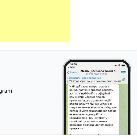
egram