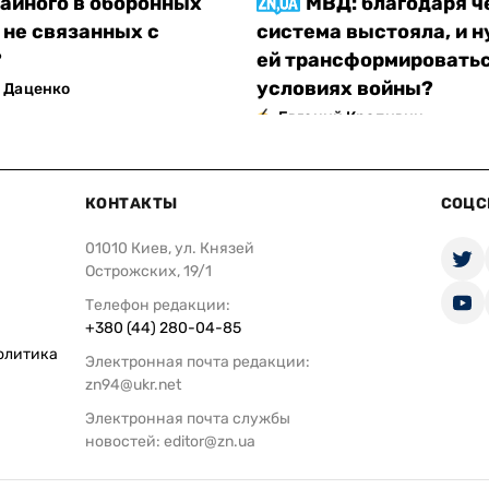
тайного в оборонных
МВД: благодаря ч
 не связанных с
система выстояла, и н
?
ей трансформироватьс
условиях войны?
 Даценко
Евгений Крапивин
КОНТАКТЫ
СОЦС
01010 Киев, ул. Князей
Острожских, 19/1
Телефон редакции:
+380 (44) 280-04-85
олитика
Электронная почта редакции:
zn94@ukr.net
Электронная почта службы
новостей:
editor@zn.ua