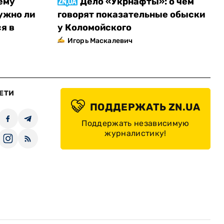
ему
Дело «Укрнафты»: о чем
ужно ли
говорят показательные обыски
я в
у Коломойского
Игорь Маскалевич
ЕТИ
ПОДДЕРЖАТЬ ZN.UA
Поддержать независимую
журналистику!