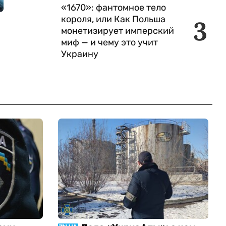
«1670»: фантомное тело
короля, или Как Польша
3
монетизирует имперский
миф — и чему это учит
Украину