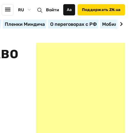
RU
Войти
Аа
Поддержать ZN.ua
Пленки Миндича
О переговорах с РФ
Мобилизация
АВО