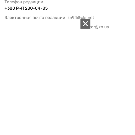
Телефон редакции:
+380 (44) 280-04-85
Электронная почта редакции:
zn94@ukr.net
Электронная почта службы новостей:
editor@zn.ua
СОЦСЕТИ
ПОДДЕРЖАТЬ ZN.UA
Поддержать независимую
журналистику!
ЗЕРКАЛО НЕДЕЛИ
не подводим с 1994-го года
АРХИВ
Внутренняя политика
Социальная защита