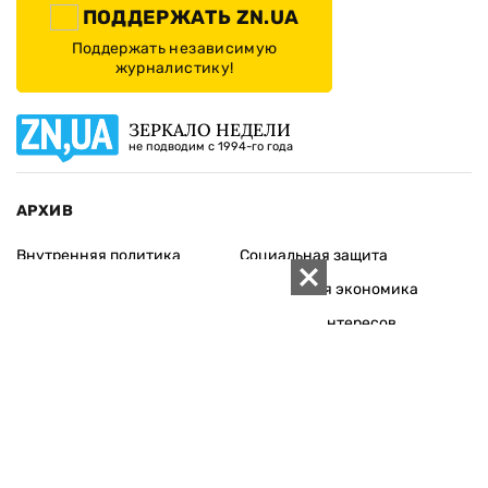
ПОДДЕРЖАТЬ ZN.UA
Поддержать независимую
журналистику!
ЗЕРКАЛО НЕДЕЛИ
не подводим с 1994-го года
АРХИВ
Внутренняя политика
Социальная защита
Международная политика
Зарубежная экономика
Макроуровень
Конфликт интересов
Энергорынок
Экономическая
безопасность
Приватизация
Персоналии
Экономика регионов
Социум
Наука
История