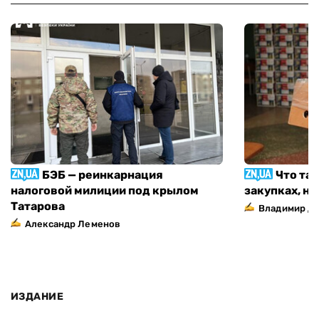
БЭБ — реинкарнация
Что та
налоговой милиции под крылом
закупках, н
Татарова
Владимир Д
Александр Леменов
ИЗДАНИЕ