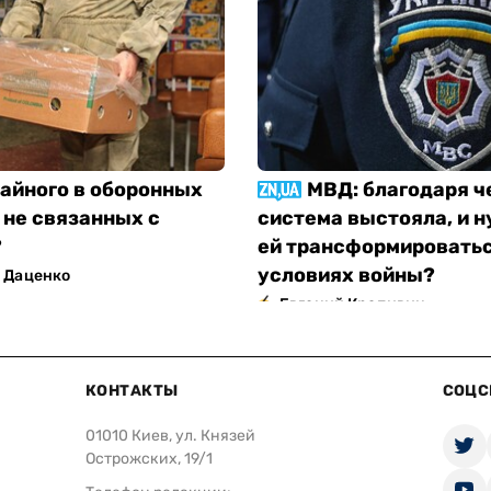
тайного в оборонных
МВД: благодаря ч
 не связанных с
система выстояла, и н
?
ей трансформироватьс
условиях войны?
 Даценко
Евгений Крапивин
КОНТАКТЫ
СОЦС
01010 Киев, ул. Князей
Острожских, 19/1