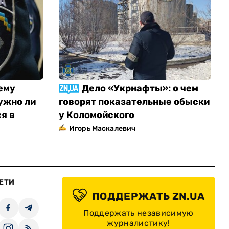
ему
Дело «Укрнафты»: о чем
ужно ли
говорят показательные обыски
я в
у Коломойского
Игорь Маскалевич
ЕТИ
ПОДДЕРЖАТЬ ZN.UA
Поддержать независимую
журналистику!