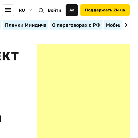
RU
Войти
Аа
Поддержать ZN.ua
Пленки Миндича
О переговорах с РФ
Мобилизация
ЕКТ
й