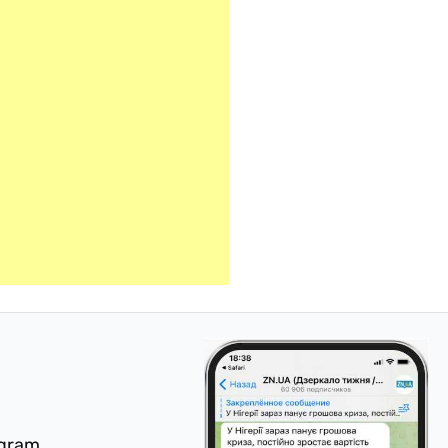
egram