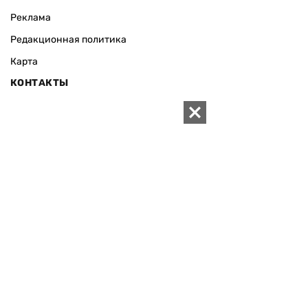
Реклама
Редакционная политика
Карта
КОНТАКТЫ
01010 Киев, ул. Князей Острожских, 19/1
Телефон редакции:
+380 (44) 280-04-85
Электронная почта редакции:
zn94@ukr.net
Электронная почта службы новостей:
editor@zn.ua
СОЦСЕТИ
ПОДДЕРЖАТЬ ZN.UA
Поддержать независимую