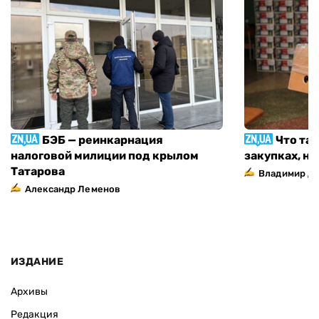
БЭБ — реинкарнация
Что та
налоговой милиции под крылом
закупках, н
Татарова
Владимир Д
Александр Леменов
ИЗДАНИЕ
Архивы
Редакция