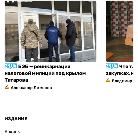
БЭБ — реинкарнация
Что та
налоговой милиции под крылом
закупках, н
Татарова
Владимир Д
Александр Леменов
ИЗДАНИЕ
Архивы