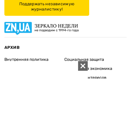
Поддержать независимую
журналистику!
ЗЕРКАЛО НЕДЕЛИ
не подводим с 1994-го года
АРХИВ
Внутренняя политика
Социальная защита
Международная политика
Зарубежная экономика
Макроуровень
Конфликт интересов
Энергорынок
Экономическая
безопасность
Приватизация
Персоналии
Экономика регионов
Социум
Наука
История
Технологии
Круг семьи