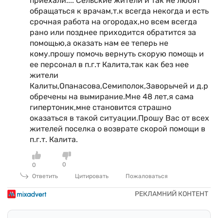
приехали.... Сельские жители и так не любят
обращаться к врачам,т.к всегда некогда и есть
срочная работа на огородах,но всем всегда
рано или позднее приходится обратится за
помощью,а оказать нам ее теперь не
кому.прошу помочь вернуть скорую помощь и
ее персонал в п.г.т Калита,так как без нее
жители
Калиты,Опанасова,Семиполок,Заворычей и д.р
обречены на вымирание.Мне 48 лет,я сама
гипертоник,мне становится страшно
оказаться в такой ситуации.Прошу Вас от всех
жителей поселка о возврате скорой помощи в
п.г.т. Калита.
0
0
Ответить
Цитировать
Пожаловаться