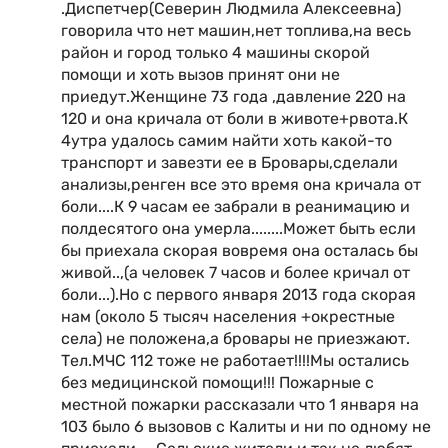
.Диспетчер(Северин Людмила Алексеевна)
говорила что нет машин,нет топлива,на весь
район и город только 4 машины скорой
помощи и хоть вызов принят они не
приедут.Женщине 73 года ,давление 220 на
120 и она кричала от боли в животе+рвота.К
4утра удалось самим найти хоть какой-то
транспорт и завезти ее в Бровары,сделали
анализы,ренген все это время она кричала от
боли....К 9 часам ее забрали в реанимацию и
полдесятого она умерла........Может быть если
бы приехала скорая вовремя она осталась бы
живой..,(а человек 7 часов и более кричал от
боли...).Но с первого января 2013 года скорая
нам (около 5 тысяч населения +окрестные
села) не положена,а бровары не приезжают.
Тел.МЧС 112 тоже не работает!!!!Мы остались
без медицинской помощи!!! Пожарные с
местной пожарки рассказали что 1 января на
103 было 6 вызовов с Калиты и ни по одному не