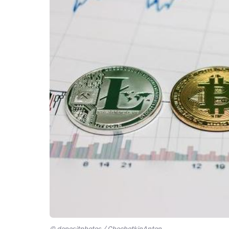
© depositphotos / ChechotkinAnton