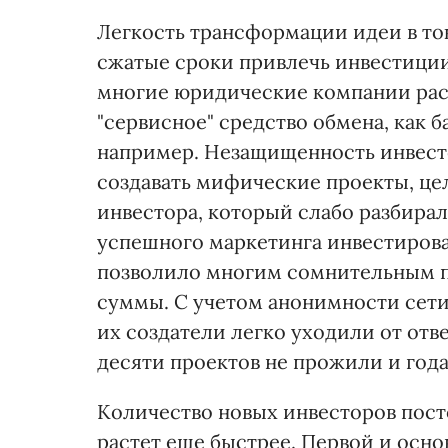
Легкость трансформации идеи в то
сжатые сроки привлечь инвестиции 
многие юридические компании расц
"сервисное" средство обмена, как б
например. Незащищенность инвесто
создавать мифические проекты, це
инвестора, который слабо разбиралс
успешного маркетинга инвестировал
позволило многим сомнительным п
суммы. С учетом анонимности сет
их создатели легко уходили от отв
десяти проектов не прожили и года
Количество новых инвесторов пост
растет еще быстрее. Первой и осн