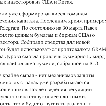
ых инвесторов из США и Китая.
ы или уже сформировавшиеся команды
ечения капитала. Последним ярким примеро
Telegram. По состоянию на 30 марта Павел
сия по ценным бумагам и биржам США) о
нвестора. Собирали средства для новой
ой будет использоваться криптовалюта GRAM
да Дурова смогла привлечь суммарно 1,7 млрд
тся наибольшей суммой, собранной на ICO.
е крайне сырая - нет механизмов защиты
во многих странах уже разрабатываются
мошенников. После введения регуляции
уска токена станут более сложными.
ость, что и будет отпугивать различные