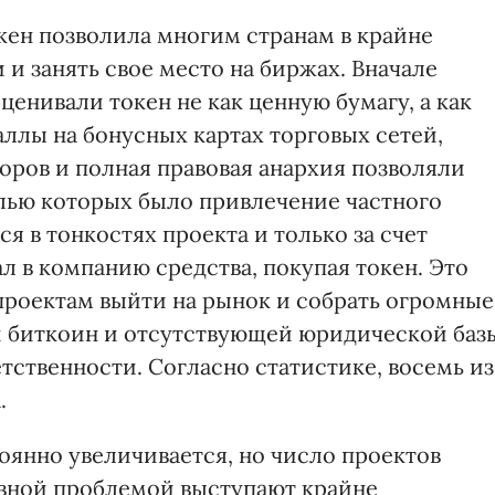
кен позволила многим странам в крайне
и занять свое место на биржах. Вначале
енивали токен не как ценную бумагу, а как
аллы на бонусных картах торговых сетей,
ров и полная правовая анархия позволяли
лью которых было привлечение частного
я в тонкостях проекта и только за счет
 в компанию средства, покупая токен. Это
роектам выйти на рынок и собрать огромные
и биткоин и отсутствующей юридической баз
етственности. Согласно статистике, восемь из
.
оянно увеличивается, но число проектов
овной проблемой выступают крайне