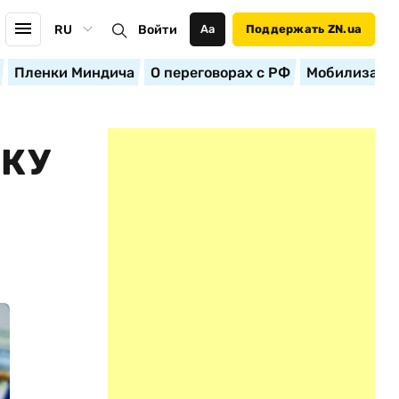
RU
Войти
Аа
Поддержать ZN.ua
Пленки Миндича
О переговорах с РФ
Мобилизация
НКУ