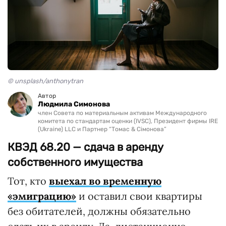
© unsplash/anthonytran
Автор
Людмила Симонова
член Совета по материальным активам Международного
комитета по стандартам оценки (IVSC), Президент фирмы IRE
(Ukraine) LLC и Партнер “Томас & Сімонова”
КВЭД 68.20 — сдача в аренду
собственного имущества
Тот, кто
выехал во временную
«эмиграцию»
и оставил свои квартиры
без обитателей, должны обязательно