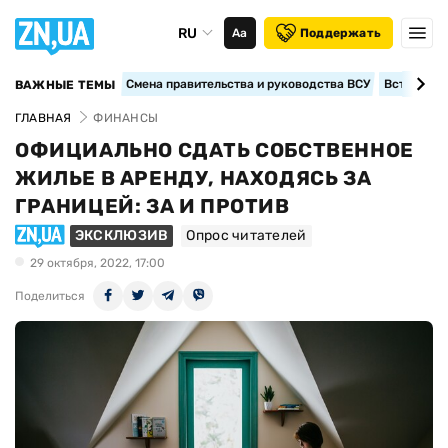
RU
Аа
Поддержать
Смена правительства и руководства ВСУ
Вступление
ВАЖНЫЕ ТЕМЫ
ГЛАВНАЯ
ФИНАНСЫ
ОФИЦИАЛЬНО СДАТЬ СОБСТВЕННОЕ
ЖИЛЬЕ В АРЕНДУ, НАХОДЯСЬ ЗА
ГРАНИЦЕЙ: ЗА И ПРОТИВ
ЭКСКЛЮЗИВ
Опрос читателей
29 октября, 2022, 17:00
Поделиться