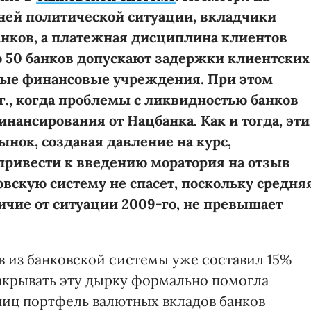
ней политической ситуации, вкладчики
анков, а платежная дисциплина клиентов
о 50 банков допускают задержки клиентских
ные финансовые учреждения. При этом
г., когда проблемы с ликвидностью банков
нансирования от Нацбанка. Как и тогда, эти
нок, создавая давление на курс,
привести к введению моратория на отзы
в
ковскую систему не спасет, поскольку средня
личие от ситуации 2009-го,
не превышает
в из банковской системы уже составил 15%
 Закрывать эту дырку формально помогла
зниц портфель валютных вкладов банков