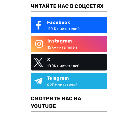
ЧИТАЙТЕ НАС В СОЦСЕТЯХ
Facebook
110 K+ читателей
Instagram
15K+ читателей
X
100K+ читателей
Telegram
60K+ читателей
СМОТРИТЕ НАС НА
YOUTUBE