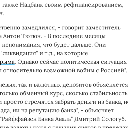
 а также Нацбанк своим рефинансированием,
н.
твенно замедлился, - говорит заместитель
 Антон Тютюн. - В последние месяцы
 непонимания, что будет дальше. Они
ликвидация" и т.д., на которые
рыма
. Однако сейчас политическая ситуация
я относительно возможной войны с Россией".
невых, так и валютных депозитов объясняется
столько обменный курс, сколько стабильность
 просто стремятся забрать деньги из банка, н
да, ни на репутацию банка", - объясняет
 "Райффайзен Банка Аваль" Дмитрий Сологуб.
тие валюты даже с текущих счетов в предела