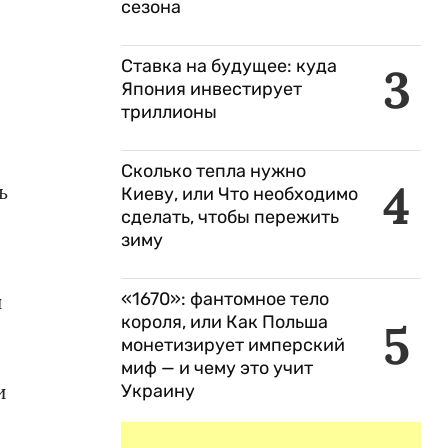
сезона
Ставка на будущее: куда
3
Япония инвестирует
триллионы
Сколько тепла нужно
4
ь
Киеву, или Что необходимо
сделать, чтобы пережить
зиму
«1670»: фантомное тело
й
короля, или Как Польша
5
монетизирует имперский
миф — и чему это учит
и
Украину