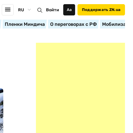
RU
Войти
Аа
Поддержать ZN.ua
Пленки Миндича
О переговорах с РФ
Мобилизация