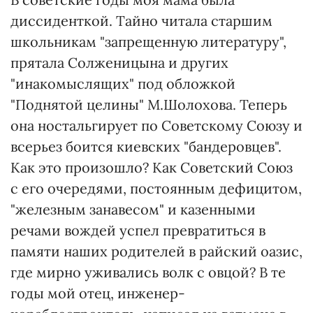
диссиденткой. Тайно читала старшим
школьникам "запрещенную литературу",
прятала Солженицына и других
"инакомыслящих" под обложкой
"Поднятой целины" М.Шолохова. Теперь
она ностальгирует по Советскому Союзу и
всерьез боится киевских "бандеровцев".
Как это произошло? Как Советский Союз
с его очередями, постоянным дефицитом,
"железным занавесом" и казенными
речами вождей успел превратиться в
памяти наших родителей в райский оазис,
где мирно уживались волк с овцой? В те
годы мой отец, инженер-