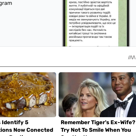
egram