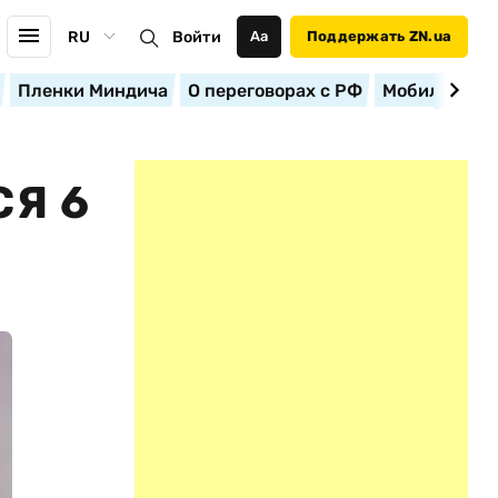
RU
Войти
Аа
Поддержать ZN.ua
Пленки Миндича
О переговорах с РФ
Мобилизация
СЯ 6