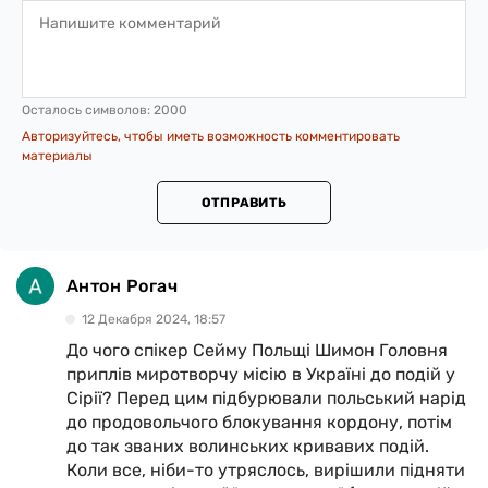
Осталось символов:
2000
Авторизуйтесь, чтобы иметь возможность комментировать
материалы
ОТПРАВИТЬ
Антон Рогач
12 Декабря 2024, 18:57
До чого спікер Сейму Польщі Шимон Головня
приплів миротворчу місію в Україні до подій у
Сірії? Перед цим підбурювали польський нарід
до продовольчого блокування кордону, потім
до так званих волинських кривавих подій.
Коли все, ніби-то утряслось, вирішили підняти