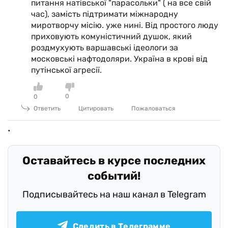
питання натівської "парасольки" ( на все свій
час), замість підтримати міжнародну
миротворчу місію. уже нині. Від простого люду
приховують комуністичний душок, який
роздмухують варшавські ідеологи за
московські нафтодоляри. Україна в крові від
путінської агресії.
0
0
Ответить
Цитировать
Пожаловаться
Оставайтесь в курсе последних
событий!
Подписывайтесь на наш канал в Telegram
Следить в Телеграмме