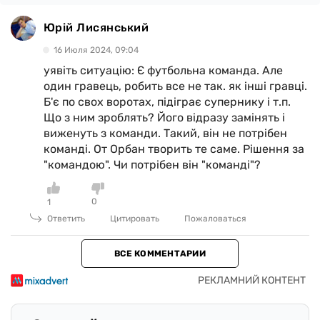
Юрій Лисянський
16 Июля 2024, 09:04
уявіть ситуацію: Є футбольна команда. Але
один гравець, робить все не так. як інші гравці.
Б'є по свох воротах, підіграє супернику і т.п.
Що з ним зроблять? Його відразу замінять і
виженуть з команди. Такий, він не потрібен
команді. От Орбан творить те саме. Рішення за
"командою". Чи потрібен він "команді"?
0
1
Ответить
Цитировать
Пожаловаться
ВСЕ КОММЕНТАРИИ