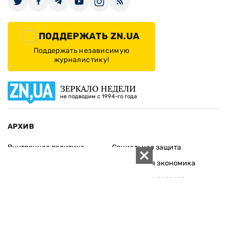
ПОДДЕРЖАТЬ ZN.UA
Поддержать независимую
журналистику!
ЗЕРКАЛО НЕДЕЛИ
не подводим с 1994-го года
АРХИВ
Внутренняя политика
Социальная защита
Международная политика
Зарубежная экономика
Макроуровень
Конфликт интересов
Энергорынок
Экономическая
безопасность
Приватизация
Персоналии
Экономика регионов
Социум