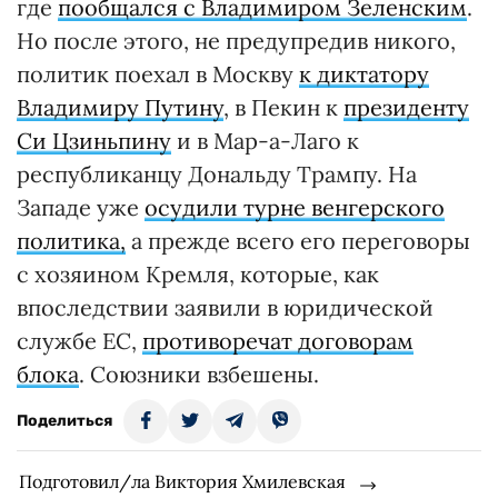
где
пообщался с Владимиром Зеленским
.
Но после этого, не предупредив никого,
политик поехал в Москву
к диктатору
Владимиру Путину
, в Пекин к
президенту
Си Цзиньпину
и в Мар-а-Лаго к
республиканцу Дональду Трампу. На
Западе уже
осудили турне венгерского
политика,
а прежде всего его переговоры
с хозяином Кремля, которые, как
впоследствии заявили в юридической
службе ЕС,
противоречат договорам
блока
. Союзники взбешены.
Поделиться
Подготовил/ла Виктория Хмилевская