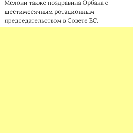
Мелони также поздравила Орбана с
шестимесячным ротационным
председательством в Совете ЕС.