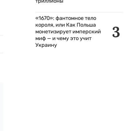
триллионы
«1670»: фантомное тело
короля, или Как Польша
3
монетизирует имперский
миф — и чему это учит
Украину