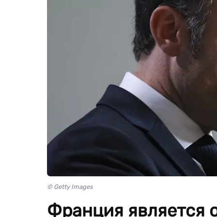
© Getty Images
Франция является 