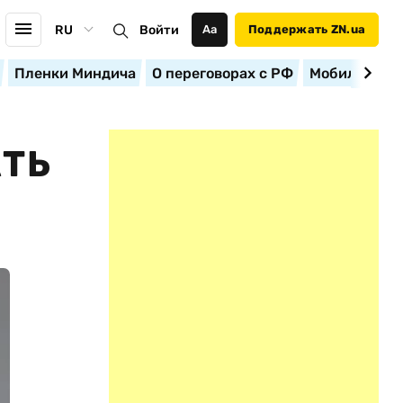
RU
Войти
Аа
Поддержать ZN.ua
Пленки Миндича
О переговорах с РФ
Мобилизация
АТЬ