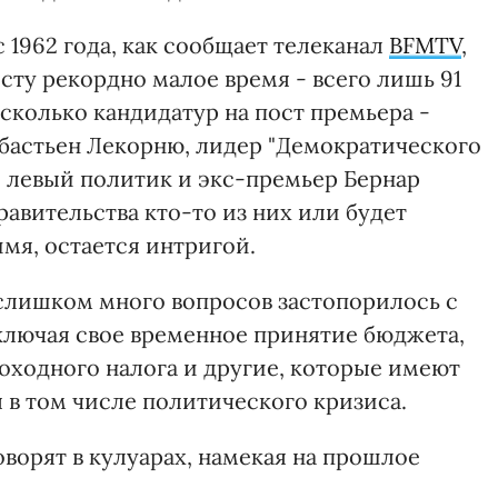
 1962 года, как сообщает телеканал
BFMTV
,
сту рекордно малое время - всего лишь 91
есколько кандидатур на пост премьера -
астьен Лекорню, лидер "Демократического
 левый политик и экс-премьер Бернар
равительства кто-то из них или будет
мя, остается интригой.
 слишком много вопросов застопорилось с
включая свое временное принятие бюджета,
ходного налога и другие, которые имеют
 в том числе политического кризиса.
оворят в кулуарах, намекая на прошлое