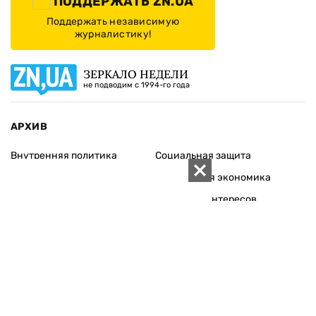
ПОДДЕРЖАТЬ ZN.UA
Поддержать независимую
журналистику!
ЗЕРКАЛО НЕДЕЛИ
не подводим с 1994-го года
АРХИВ
Внутренняя политика
Социальная защита
Международная политика
Зарубежная экономика
Макроуровень
Конфликт интересов
Энергорынок
Экономическая
безопасность
Приватизация
Персоналии
Экономика регионов
Социум
Наука
История
Технологии
Круг семьи