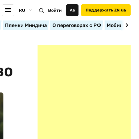
RU
Войти
Аа
Поддержать ZN.ua
Пленки Миндича
О переговорах с РФ
Мобилизация
ВО