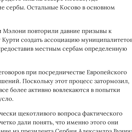
е сербы. Остальные Косово в основном
и Мэлони повторили давние призывы к
 Курти создать ассоциацию муниципалитето
 предоставив местным сербам определенную
еговоров при посредничестве Европейского
шений. Поскольку этот процесс затормозил,
все более активно вовлекаются в попытки
усло.
ически щекотливого вопроса фактического
четко дали понять, что именно этого они
ение на президента Сербии Александра Вучича