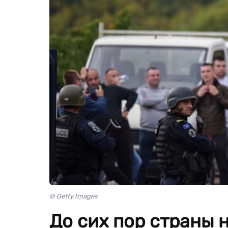
© Getty Images
До сих пор страны