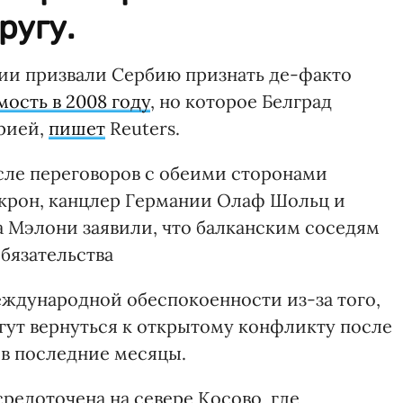
ругу.
ии призвали Сербию признать де-факто
ость в 2008 году
, но которое Белград
рией,
пишет
Reuters.
сле переговоров с обеими сторонами
рон, канцлер Германии Олаф Шольц и
Мэлони заявили, что балканским соседям
бязательства
еждународной обеспокоенности из-за того,
гут вернуться к открытому конфликту после
в последние месяцы.
редоточена на севере Косово, где