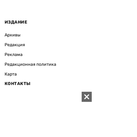
ИЗДАНИЕ
Архивы
Редакция
Реклама
Редакционная политика
Карта
КОНТАКТЫ
01010 Киев, ул. Князей Острожских, 19/1
Телефон редакции:
+380 (44) 280-04-85
Электронная почта редакции:
zn94@ukr.net
Электронная почта службы новостей:
editor@zn.ua