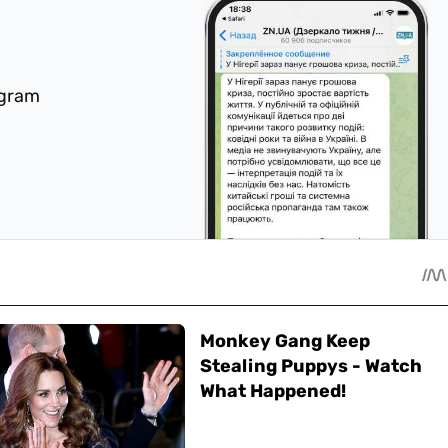
egram