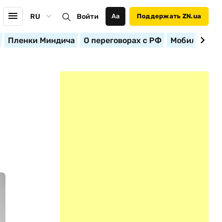
RU
Войти
Аа
Поддержать ZN.ua
Пленки Миндича
О переговорах с РФ
Мобилизация