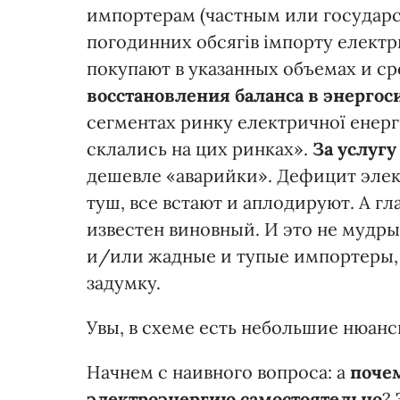
импортерам (частным или государ
погодинних обсягів імпорту електрич
покупают в указанных объемах и сро
восстановления баланса в энергос
сегментах ринку електричної енерг
склались на цих ринках».
За услугу
дешевле «аварийки». Дефицит элек
туш, все встают и аплодируют. А гла
известен виновный. И это не мудры
и/или жадные и тупые импортеры, 
задумку.
Увы, в схеме есть небольшие нюанс
Начнем с наивного вопроса: а
почем
электроэнергию самостоятельно
?