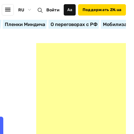
RU
Войти
Аа
Поддержать ZN.ua
Пленки Миндича
О переговорах с РФ
Мобилизация