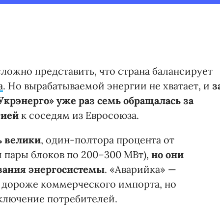
сложно представить, что страна балансирует
а
. Но вырабатываемой энергии не хватает, и
з
крэнерго» уже раз семь обращалась за
гией
к соседям из Евросоюза.
ь велики
, один-полтора процента от
 пары блоков по 200–300 МВт),
но они
вания энергосистемы
. «Аварийка» —
а дороже коммерческого импорта, но
тключение потребителей.