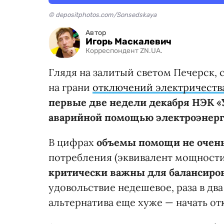
© depositphotos.com/Sonsedskaya
Автор
Игорь Маскалевич
Корреспондент ZN.UA.
Глядя на залитый светом Печерск, 
на грани
отключений электричеств
первые две недели декабря НЭК «У
аварийной помощью электроэнер
В цифрах
объемы помощи не очен
потребления (эквивалент мощности
критически важны для балансиро
удовольствие недешевое, раза в дв
альтернатива еще хуже — начать о