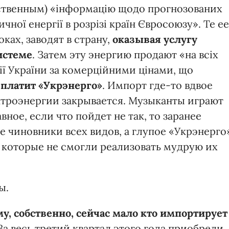
ственным) «інформацію щодо прогнозованих
ної енергії в розрізі країн Євросоюзу». Те ее
ках, заводят в страну,
оказывая услугу
истеме
. Затем эту энергию продают «на всіх
ії України за комерційними цінами, що
 платит «Укрэнерго»
. Импорт где-то вдвое
троэнергии закрывается. Музыканты играют
вное, если что пойдет не так, то заранее
е чиновники всех видов, а глупое «Укрэнерго
которые не смогли реализовать мудрую их
ы.
у, собственно, сейчас мало кто импортирует
 За весь третий квартал этого года приобрели