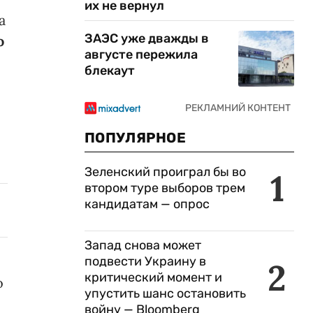
их не вернул
а
ЗАЭС уже дважды в
о
августе пережила
блекаут
ПОПУЛЯРНОЕ
Зеленский проиграл бы во
1
втором туре выборов трем
кандидатам — опрос
Запад снова может
подвести Украину в
2
критический момент и
о
упустить шанс остановить
войну — Bloomberg