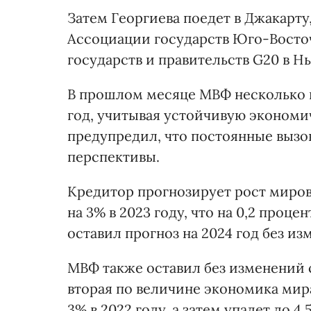
Затем Георгиева поедет в Джакарту
Ассоциации государств Юго-Восточ
государств и правительств G20 в Н
В прошлом месяце МВФ несколько п
год, учитывая устойчивую экономич
предупредил, что постоянные выз
перспективы.
Кредитор прогнозирует рост миров
на 3% в 2023 году, что на 0,2 проц
оставил прогноз на 2024 год без из
МВФ также оставил без изменений с
вторая по величине экономика мира
3% в 2022 году, а затем упадет до 4