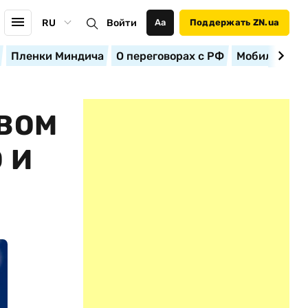
RU
Войти
Аа
Поддержать ZN.ua
Пленки Миндича
О переговорах с РФ
Мобилизация
ТВОМ
 И