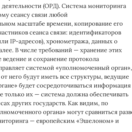
 деятельности (ОРД). Система мониторинга
ому сеансу связи любой
льном масштабе времени, копирование его
астников сеанса связи: идентификаторов
ли IP-адресов), хронометража, данных о
лее. В числе требований — хранение этих
е ведение и сохранение протокола
управляет системой «уполномоченный орган»,
 от него будут иметь все структуры, ведущие
органе» будет сосредоточиваться информация
 не только их — система должна обеспечивать
ах других государств. Как видим, по
лномоченного органа» могут сравниться разв
ниторинга — европейским «Эшелоном» и