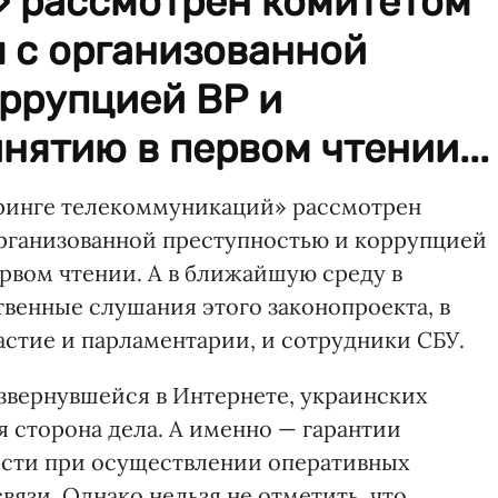
 рассмотрен комитетом
 с организованной
оррупцией ВР и
нятию в первом чтении...
ринге телекоммуникаций» рассмотрен
рганизованной преступностью и коррупцией
ервом чтении. А в ближайшую среду в
венные слушания этого законопроекта, в
астие и парламентарии, и сотрудники СБУ.
звернувшейся в Интернете, украинских
 сторона дела. А именно — гарантии
ости при осуществлении оперативных
вязи. Однако нельзя не отметить, что