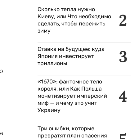
Сколько тепла нужно
2
Киеву, или Что необходимо
сделать, чтобы пережить
зиму
Ставка на будущее: куда
3
Япония инвестирует
триллионы
о
«1670»: фантомное тело
короля, или Как Польша
4
монетизирует имперский
миф — и чему это учит
Украину
Три ошибки, которые
ем
превратят план спасения