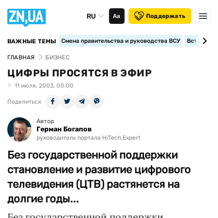
RU
Аа
Поддержать
Смена правительства и руководства ВСУ
Вступление
ВАЖНЫЕ ТЕМЫ
ГЛАВНАЯ
БИЗНЕС
ЦИФРЫ ПРОСЯТСЯ В ЭФИР
11 июля, 2003, 00:00
Поделиться
Автор
Герман Богапов
руководитель портала HiTech.Expert
Без государственной поддержки
становление и развитие цифрового
телевидения (ЦТВ) растянется на
долгие годы...
Без государственной поддержки