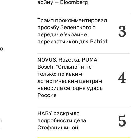
войну — Bloomberg
Трамп прокомментировал
3
просьбу Зеленского о
передаче Украине
перехватчиков для Patriot
то
NOVUS, Rozetka, PUMA,
Bosch, "Сильпо" и не
4
только: по каким
логистическим центрам
наносила сегодня удары
Россия
НАБУ раскрыло
5
.
подробности дела
Стефанишиной
в