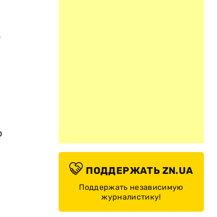
о
о
ПОДДЕРЖАТЬ ZN.UA
Поддержать независимую
журналистику!