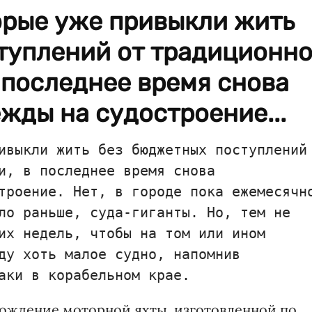
орые уже привыкли жить
туплений от традиционн
 последнее время снова
жды на судостроение...
ивыкли жить без бюджетных поступлений
и, в последнее время снова
троение. Нет, в городе пока ежемесячн
ло раньше, суда-гиганты. Но, тем не
их недель, чтобы на том или ином
ду хоть малое судно, напомнив
аки в корабельном крае.
рождение моторной яхты, изготовленной по