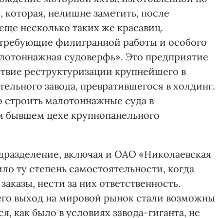
 которая, нелишне заметить, после
 еще несколько таких же красавиц.
, требующие филигранной работы и особого
алотоннажная судоверфь». Это предприятие
дствие реструктуризации крупнейшего в
ельного завода, превратившегося в холдинг.
о строить малотоннажные суда в
м бывшем цехе крупнопанельного
одразделение, включая и ОАО «Николаевская
ло ту степень самостоятельности, когда
аказы, нести за них ответственность.
его выход на мировой рынок стали возможны
я, как было в условиях завода-гиганта, не