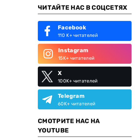
ЧИТАЙТЕ НАС В СОЦСЕТЯХ
Facebook
110 K+ читателей
Instagram
15K+ читателей
X
100K+ читателей
Telegram
60K+ читателей
СМОТРИТЕ НАС НА
YOUTUBE