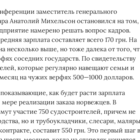
онференции заместитель генерального
ара Анатолий Михельсон остановился на том,
едприятие намерено решать вопрос кадров.
редняя зарплата составляет всего 170 грн. На
а несколько выше, но тоже далека от того, ч
фях соседних государств. По свидетельству
елей, которые регулярно навещают семьи и
 месяц на чужих верфях 500—1000 долларов.
показывающие, как будет расти зарплата
о мере реализации заказа норвежцев. В
мут участие 750 судостроителей, причем не
дства, но и трубоукладчики, слесари, маляры
контракте, составит 550 грн. Это первый шаг 
шесть месяцев, когда на стапелях начнется