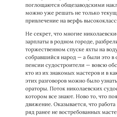
поглощаются общезаводскими накла
можно уже решать не только текущи
привлечение на верфь высококласс
Не секрет, что многие николаевски
зарплаты в родном городе, разбрел
торжественном спуске яхты на вод
собравшийся народ — а были это в
пенсии судостроители — вовсю обсу
кто из их знакомых мастеров и в ка
этих разговоров можно было узнат
ораторы. Поток николаевских судос
котором все знают. Ново то, что по
движение. Оказывается, что работ
ряд ранее не востребованных масте