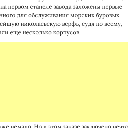
и на первом стапеле завода заложены первые
енного для обслуживания морских буровых
рейшую николаевскую верфь, судя по всему,
али еще несколько корпусов.
же немало. Но в этом заказе заключено нечт