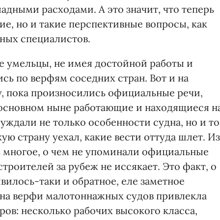
дными расходами. А это значит, что теперь
е, но и такие перспективные вопросы, как
ных специалистов.
е умельцы, не имея достойной работы и
ись по верфям соседних стран. Вот и на
у, пока произносились официальные речи,
 основном ныне работающие и находящиеся н
ждали не только особенности судна, но и то
кую страну уехал, какие вести оттуда шлет. Из
ь многое, о чем не упоминали официальные
троителей за рубеж не иссякает. Это факт, о
явилось-таки и обратное, еле заметное
а на верфи малотоннажных судов привлекла
ров: несколько рабочих высокого класса,