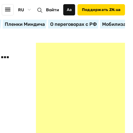
RU
Войти
Аа
Поддержать ZN.ua
Пленки Миндича
О переговорах с РФ
Мобилизация
З…