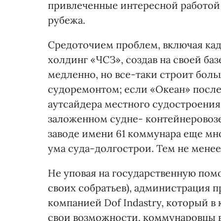
привлеченные интересной работой 
рубежа.
Средоточием проблем, включая кадр
холдинг «ЧСЗ», создав на своей ба
медленно, но все-таки строит боль
судоремонтом; если «Океан» посл
аутсайдера местного судостроения 
заложенном судне- контейнеровозе 
заводе имени 61 коммунара еще мно
ума суда-долгострои. Тем не менее
Не уповая на государственную помо
своих собратьев), администрация 
компанией Dof Indastry, который в
свои возможности, коммунаровцы в