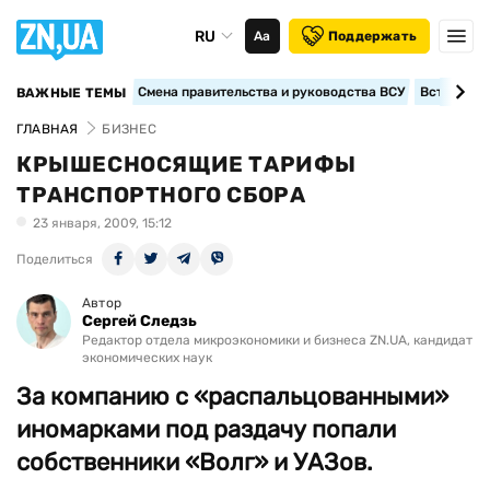
RU
Аа
Поддержать
Смена правительства и руководства ВСУ
Вступление
ВАЖНЫЕ ТЕМЫ
ГЛАВНАЯ
БИЗНЕС
КРЫШЕСНОСЯЩИЕ ТАРИФЫ
ТРАНСПОРТНОГО СБОРА
23 января, 2009, 15:12
Поделиться
Автор
Сергей Следзь
Редактор отдела микроэкономики и бизнеса ZN.UA, кандидат
экономических наук
За компанию с «распальцованными»
иномарками под раздачу попали
собственники «Волг» и УАЗов.