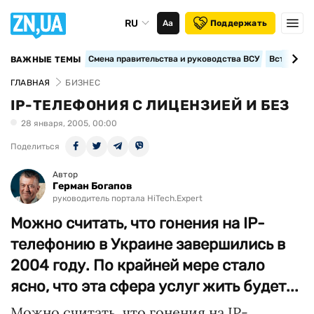
RU
Аа
Поддержать
Смена правительства и руководства ВСУ
Вступление
ВАЖНЫЕ ТЕМЫ
ГЛАВНАЯ
БИЗНЕС
IP-ТЕЛЕФОНИЯ С ЛИЦЕНЗИЕЙ И БЕЗ
28 января, 2005, 00:00
Поделиться
Автор
Герман Богапов
руководитель портала HiTech.Expert
Можно считать, что гонения на IP-
телефонию в Украине завершились в
2004 году. По крайней мере стало
ясно, что эта сфера услуг жить будет...
Можно считать, что гонения на IP-