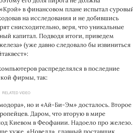
поэтому его доля пирога не должна
и «Крэй» в финансовом плане испытал суровы
ходовав на исследования и не добившись
рят снисходительно, веря, что уникальные
дный капитал. Подводя итоги, приведем
железа» (уже давно следовало бы извиниться
таквест»:
омпьютеров распределялся в последние
ской фирмы, так:
RELATED VIDEO
модора», но и «Ай-Би-Эм» досталось. Второе
ропейцев. Даром, что вторую в мире
од Киевом в Феофании. Надоело про железо.
еще хуже. «Новелл», главный поставщик