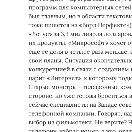
программ для компьютерных сетей,
был главным, но в области текстовы
тоже пишется на «Ворд Перфекте»)
«Лотус» за 3,3 миллиарда долларо
их продукты. «Микрософт» хочет от
еще ее доля в четыре раза меньше,
свои планы. Ситуация окончатель
конкуренцией в связи с созданием 
царит «Интернет», к которому под
Старые монстры - телефонные ком
стороне, но уже готовы броситься в
сейчас специалисты на Западе сов
телефонной компании. Говорят, над
выбор из фильмотеки. Не верите? 
телефону, набрал номер, а это, ок