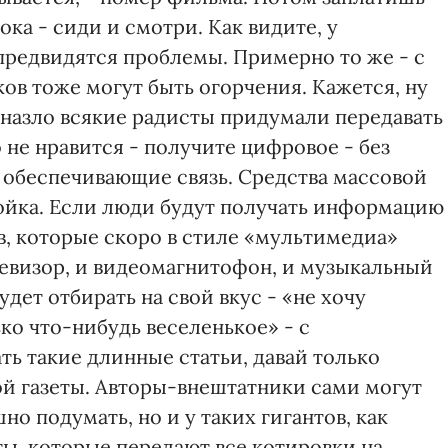
ока - сиди и смотри. Как видите, у
редвидятся проблемы. Примерно то же - с
ов тоже могут быть огорчения. Кажется, ну
 назло всякие радисты придумали передавать
 не нравится - получите цифровое - без
 обеспечивающие связь. Средства массовой
йка. Если люди будут получать информацию
в, которые скоро в стиле «мультимедиа»
левизор, и видеомагнитофон, и музыкальный
дет отбирать на свой вкус - «не хочу
ко что-нибудь веселенькое» - с
ть такие длинные статьи, давай только
ой газеты. Авторы-внештатники сами могут
о подумать, но и у таких гигантов, как
ты, которые передают все котировки на