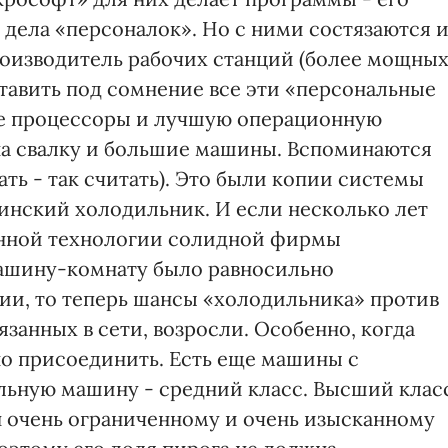
е дела «персоналок». Но с ними состязаются 
оизводитель рабочих станций (более мощны
тавить под сомнение все эти «персональные
е процессоры и лучшую операционную
а свалку и большие машины. Вспоминаются
ать - так считать). Это были копии системы
инский холодильник. И если несколько лет
онной технологии солидной фирмы
машину-комнату было равносильно
ии, то теперь шансы «холодильника» против
язанных в сети, возросли. Особенно, когда
но присоединить. Есть еще машины с
льную машину - средний класс. Высший клас
 очень ограниченному и очень изысканному