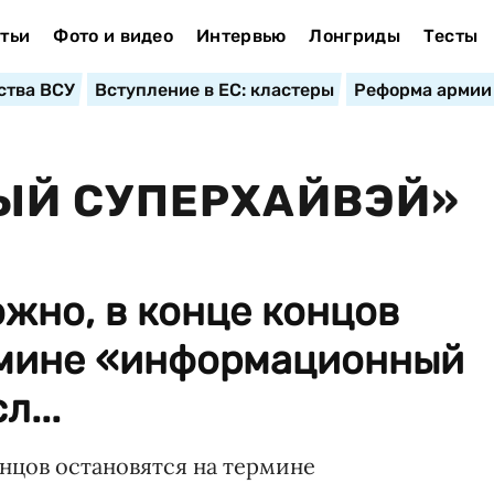
тьи
Фото и видео
Интервью
Лонгриды
Тесты
ства ВСУ
Вступление в ЕС: кластеры
Реформа армии
Й СУПЕРХАЙВЭЙ»
жно, в конце концов
рмине «информационный
л...
нцов остановятся на термине