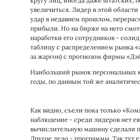
кругу лиц, иногда даже штатских, 
увеличиться. Лидер в этой област
удар в недавнем прошлом, перерас
прибыли. Но на бирже на него смот
наработки его сотрудников - соли
таблицу с распределением рынка «
за жаргон) с прогнозом фирмы «Дэй
Наибольший рынок персональных к
годы, по данным той же аналитиче
Как видно, съели пока только «Ком
наблюдение - среди лидеров нет ев
вычислительную машину сделали п
Другое дело - программы. Так тут 