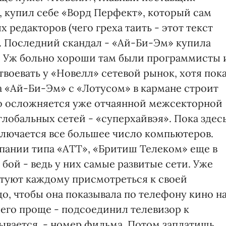
 купил себе «Ворд Перфект», который сам
х редакторов (чего греха таить - этот текст
. Последний скандал - «Ай-Би-Эм» купила
в. Уж больно хороши там были программисты 
воевать у «Новелл» сетевой рынок, хотя пок
 а «Ай-Би-Эм» с «Лотусом» в кармане строит
но осложняется уже отчаянной межсекторной
глобальных сетей - «суперхайвэя». Пока здес
ключается все большее число компьютеров.
пании типа «АТТ», «Бритиш Телеком» еще в
 бой - ведь у них самые развитые сети. Уже
етуют каждому присмотреться к своей
о, чтобы она показывала по телефону кино н
Чего проще - подсоединил телевизор к
азывается, - номер фильма. Потом заплатишь