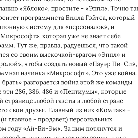
анию «Яблоко», простите - «Эппл». Точно та
рситет программиста Билла Гэйтса, который
ционную систему для «персоналок», и
Микрософт», которая уже не знает себе
мм. Тут же, правда, радуешься, что такой
лся со своим выскочкой-врагом «Эппл» и
олой», чтобы создать новый «Пауэр Пи-Си»,
аммная начинка «Микрософт». Это уже война.
 брать» разгорается война этой же команды
 эти 286, 386, 486 и «Пентиумы», которые
й странице любой газеты в любой стране
го свои друзья. Главный из них «Компак» -
(и главное - продавец) персональных
м году «Ай-Би-Эм». За ним потянутся и
крософт» для них делает программы - его