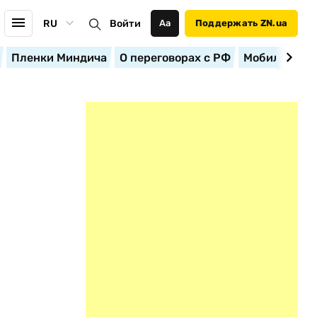
RU
Войти
Аа
Поддержать ZN.ua
Пленки Миндича
О переговорах с РФ
Мобилизация