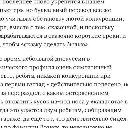
 последнее слово укрепится в нашем
мпьютер», но буквальный перевод все же
о учитывая обстановку лютой конкуренции,
е, вместе с тем, сказочной, и поскольку
зарабатываются в сказочно короткие сроки, и
 чтобы «сказку сделать былью».
во время небольшой дискуссии в
мического профиля очень симпатичный
сьте, ребята, никакой конкуренции при
На первый взгляд - действительно поделено, н
за перераздел, с каким остервенением
ь отхватить кусок из-под носа у «кашалота» в
да это удается двум ребятам, собирающим
араже, да еще тот, что действительно сидел
м по фамилии Возняк, то невозможно не