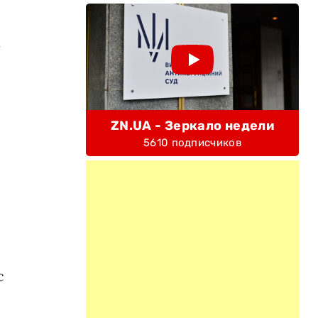
и
х
ZN.UA - Зеркало недели
5610 подписчиков
с