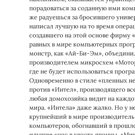
порадоваться за соданную ими комп
же радуешься за бросившего униве
написал лучшую на то время опера
создавшего на этой основе фирму «
равных в мире компьютерных програ
монстр, как «Ай-Би-Эм», объедини
производителем микросхем «Мотор
где не будет использоваться прогр
Одновременно в стиле «пленных не
против «Интел», производящего все
любая домохозяйка видит на каждо
мира. «Интела» даже жалко. Но у не
крупнейший в мире производитель 
компьютеров, обогнавший в прошло
идущие «нос в хвост» японцы. «Ми