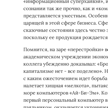
«информационный суперхайвэй», и
сознании так же прочно, как и «ко
представляется уместным. Особенн
царящей в этой сфере бизнеса. Сфер
сказочные состояния здесь честно 
поскольку ее продукция рождается,
Помнится, на заре «перестройки» 
академическом учреждении эконо
коллега убежденно доказывал: «Бро
капитализме нет - все поделено». 
с каким ожесточением идет борьба 
налетает хищная «мелкота», пытаяс
море компьютеров «Ай-Би-Эм». Ког
первый персональный компьютер в г
паяльником, оказывается украинце