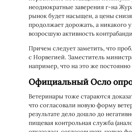
неоднократные заверения г-на Жура
рынок будет насыщен, а цены снизя
продолжает дорожать, а никакого у
возросшую активность контрабанди
Причем следует заметить, что проб
с Норвегией. Заместитель минист
например, что на это же постоянно
Официальный Осло опро
Ветеринары тоже стараются доказат
что согласовали новую форму вете
результате дело дошло до негатив
пищевая контрольная служба (анало
отказалась согласовывать новую ф