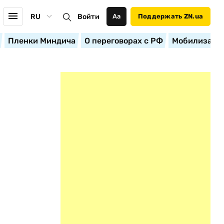
RU
Войти
Аа
Поддержать ZN.ua
Пленки Миндича
О переговорах с РФ
Мобилизация