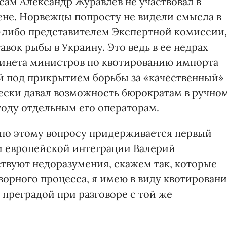
 сам Александр Журавлев не участвовал в
гене. Норвежцы попросту не видели смысла в
-либо представителем Экспертной комиссии,
авок рыбы в Украину. Это ведь в ее недрах
бинета министров по квотированию импорта
й под прикрытием борьбы за «качественный»
ески давал возможность бюрократам в ручно
оду отдельным его операторам.
 по этому вопросу придерживается первый
и европейской интеграции Валерий
ствуют недоразумения, скажем так, которые
ворного процесса, я имею в виду квотирован
 преградой при разговоре с той же