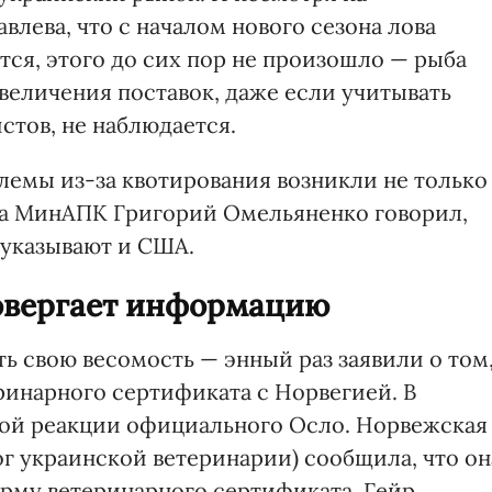
влева, что с началом нового сезона лова
тся, этого до сих пор не произошло — рыба
величения поставок, даже если учитывать
стов, не наблюдается.
лемы из-за квотирования возникли не только
ра МинАПК Григорий Омельяненко говорил,
 указывают и США.
вергает информацию
ь свою весомость — энный раз заявили о том
ринарного сертификата с Норвегией. В
ной реакции официального Осло. Норвежская
г украинской ветеринарии) сообщила, что он
орму ветеринарного сертификата. Гейр