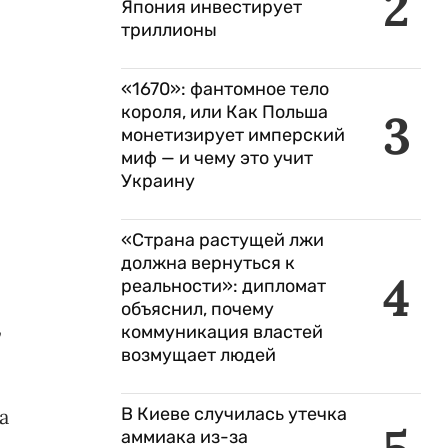
2
Япония инвестирует
триллионы
«1670»: фантомное тело
короля, или Как Польша
3
монетизирует имперский
миф — и чему это учит
Украину
«Страна растущей лжи
должна вернуться к
4
реальности»: дипломат
объяснил, почему
,
коммуникация властей
возмущает людей
В Киеве случилась утечка
а
аммиака из-за