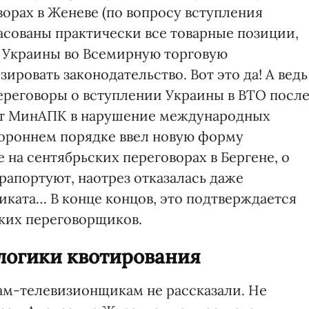
ворах в Женеве (по вопросу вступления
ласованы практически все товарные позиции,
я Украины во Всемирную торговую
ировать законодательство. Вот это да! А ведь
реговоры о вступлении Украины в ВТО посл
нт МинАПК в нарушение международных
тороннем порядке ввел новую форму
 на сентябрьских переговорах в Бергене, о
рапортуют, наотрез отказалась даже
ката… В конце концов, это подтверждается
ких переговорщиков.
логики квотирования
там-телевизионщикам не рассказали. Не