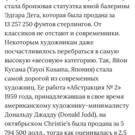
стала бронзовая статуэтка юной балерины
Эдгара Дега, которая была продана за
13 257 250 фунтов стерлингов. От
классиков не отстают и современники.
Некоторым художникам даже
посчастливилось перебраться в самую
высокую «весовую» категорию. Так, Яйои
Кусама (Yayoi Kusama, Япония) стала
самой дорогой из современных
художниц. Ее работа «Абстракция № 2»
1959 года, принадлежавшая в свое время
американскому художнику-минималисту
Дональду Джадду (Donald Judd), на
октябрьском Christie’s была продана за 5
794 500 долл., тогда как оценивалась в 2,5