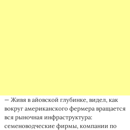
— Живя в айовской глубинке, видел, как
вокруг американского фермера вращается
вся рыночная инфраструктура:
семеноводческие фирмы, компании по