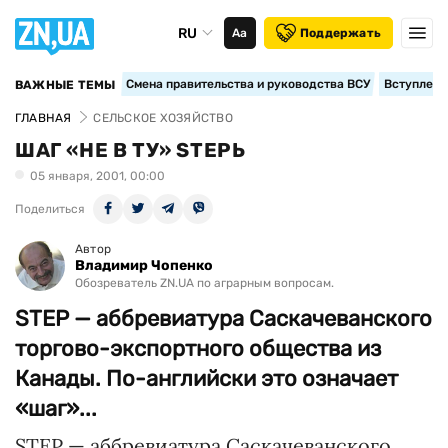
RU
Аа
Поддержать
Смена правительства и руководства ВСУ
Вступление
ВАЖНЫЕ ТЕМЫ
ГЛАВНАЯ
СЕЛЬСКОЕ ХОЗЯЙСТВО
ШАГ «НЕ В ТУ» STEPЬ
05 января, 2001, 00:00
Поделиться
Автор
Владимир Чопенко
Обозреватель ZN.UA по аграрным вопросам.
STEP — аббревиатура Саскачеванского
торгово-экспортного общества из
Канады. По-английски это означает
«шаг»...
STEP — аббревиатура Саскачеванского