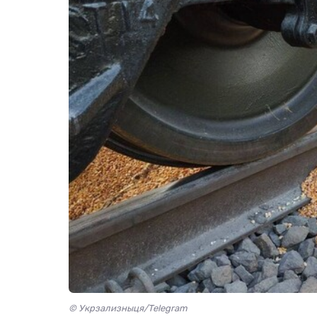
© Укрзализныця/Telegram