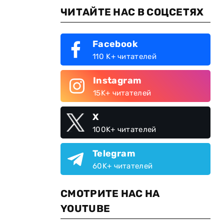
ЧИТАЙТЕ НАС В СОЦСЕТЯХ
Facebook
110 K+ читателей
Instagram
15K+ читателей
X
100K+ читателей
Telegram
60K+ читателей
СМОТРИТЕ НАС НА
YOUTUBE