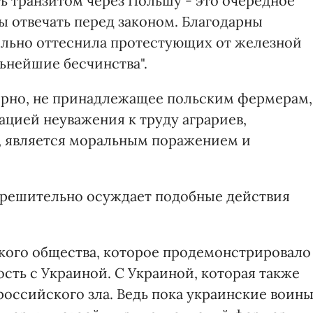
 транзитом через Польшу - это очередное
ы отвечать перед законом. Благодарны
ельно оттеснила протестующих от железной
ьнейшие бесчинства".
ерно, не принадлежащее польским фермерам,
ацией неуважения к труду аграриев,
, является моральным поражением и
а решительно осуждает подобные действия
кого общества, которое продемонстрировало
сть с Украиной. С Украиной, которая также
российского зла. Ведь пока украинские воин