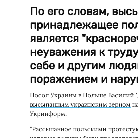
По его словам, выс
принадлежащее пол
является "краснор
неуважения к труду
себе и другим людя
поражением и нару
Посол Украины в Польше Василий З
высыпанным украинским зерном
на
Укринформ.
"Рассыпанное польскими протестую