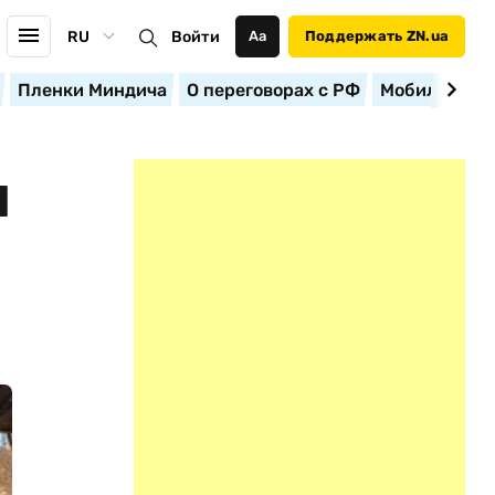
RU
Войти
Аа
Поддержать ZN.ua
Пленки Миндича
О переговорах с РФ
Мобилизация
Л