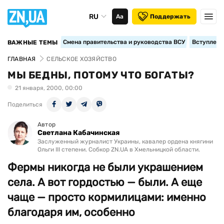
RU
Аа
Поддержать
Смена правительства и руководства ВСУ
Вступление
ВАЖНЫЕ ТЕМЫ
ГЛАВНАЯ
СЕЛЬСКОЕ ХОЗЯЙСТВО
МЫ БЕДНЫ, ПОТОМУ ЧТО БОГАТЫ?
21 января, 2000, 00:00
Поделиться
Автор
Светлана Кабачинская
Заслуженный журналист Украины, кавалер ордена княгини
Ольги III степени. Собкор ZN.UA в Хмельницкой области.
Фермы никогда не были украшением
села. А вот гордостью — были. А еще
чаще — просто кормилицами: именно
благодаря им, особенно