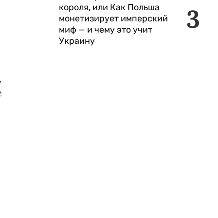
короля, или Как Польша
3
монетизирует имперский
миф — и чему это учит
Украину
,
е