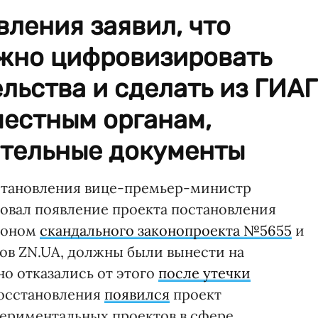
ления заявил, что
жно цифровизировать
льства и сделать из ГИАГ
местным органам,
тельные документы
сстановления вице-премьер-министр
овал появление проекта постановления
клоном
скандального законопроекта №5655
и
ов ZN.UA, должны были вынести на
но отказались от этого
после утечки
осстановления
появился
проект
ериментальных проектов в сфере