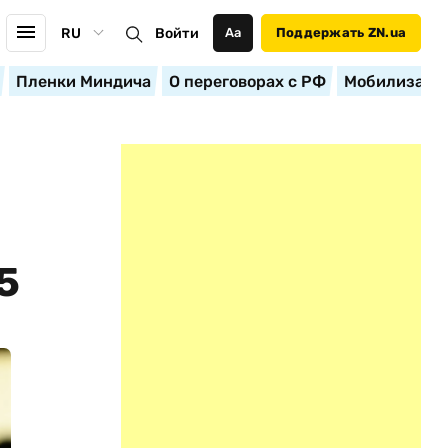
RU
Войти
Аа
Поддержать ZN.ua
Пленки Миндича
О переговорах с РФ
Мобилизация
5