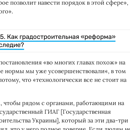
ое позволит навести порядок в этой сфере»,
ого».
5. Как градостроительная «реформа»
аследие?
постановления «во многих главах похож» на
е нормы мы уже усовершенствовали«, в том
тому, что «технологически все не стоит на
, чтобы рядом с органами, работающими на
осударственный ГИАГ [Государственная
ительства Украины], который за эти два-три
л, что у него полное доверие. Если людям н