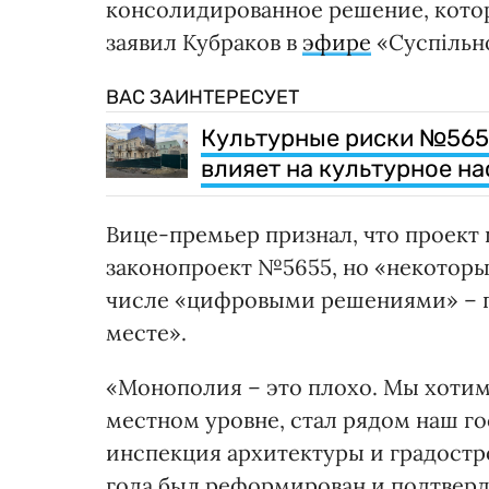
консолидированное решение, котор
заявил Кубраков в
эфире
«Суспільн
ВАС ЗАИНТЕРЕСУЕТ
Культурные риски №565
влияет на культурное н
Вице-премьер признал, что проект 
законопроект №5655, но «некоторы
числе «цифровыми решениями» – по
месте».
«Монополия – это плохо. Мы хотим
местном уровне, стал рядом наш г
инспекция архитектуры и градостро
года был реформирован и подтверди