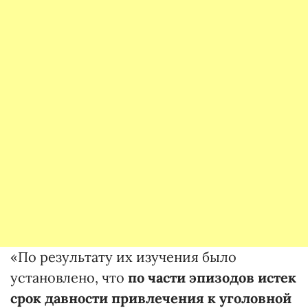
«По результату их изучения было
установлено, что
по части эпизодов истек
срок давности привлечения к уголовной