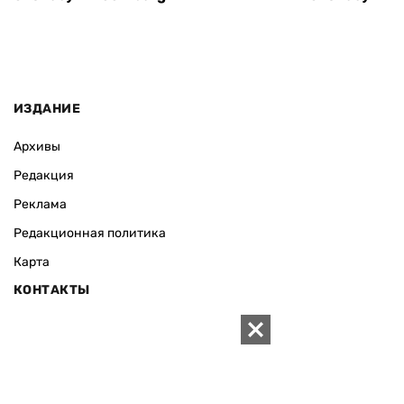
ИЗДАНИЕ
Архивы
Редакция
Реклама
Редакционная политика
Карта
КОНТАКТЫ
01010 Киев, ул. Князей Острожских, 19/1
Телефон редакции:
+380 (44) 280-04-85
Электронная почта редакции:
zn94@ukr.net