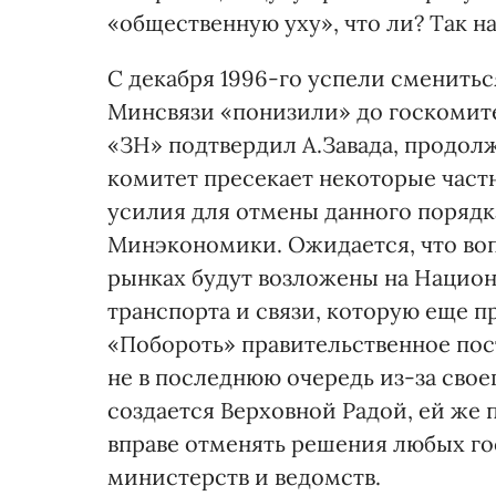
«общественную уху», что ли? Так н
С декабря 1996-го успели сменить
Минсвязи «понизили» до госкомитет
«ЗН» подтвердил А.Завада, продол
комитет пресекает некоторые частн
усилия для отмены данного порядка
Минэкономики. Ожидается, что во
рынках будут возложены на Нацио
транспорта и связи, которую еще п
«Побороть» правительственное пост
не в последнюю очередь из-за свое
создается Верховной Радой, ей же 
вправе отменять решения любых го
министерств и ведомств.