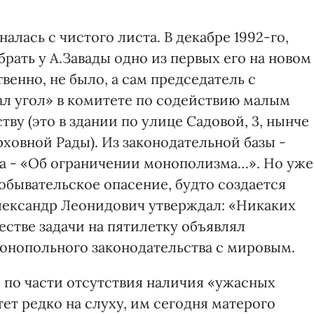
лась с чистого листа. В декабре 1992-го,
брать у А.Завады одно из первых его на новом
венно, не было, а сам председатель с
л угол» в комитете по содействию малым
у (это в здании по улице Садовой, 3, нынче
ховной Рады). Из законодательной базы -
на - «Об ограничении монополизма…». Но уже
я обывательское опасение, будто создается
лександр Леонидович утверждал: «Никаких
естве задачи на пятилетку объявлял
онопольного законодательства с мировым.
 по части отсутствия наличия «ужасных
т редко на слуху, им сегодня матерого