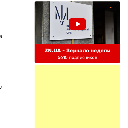
я
ZN.UA - Зеркало недели
5610 подписчиков
е
ом