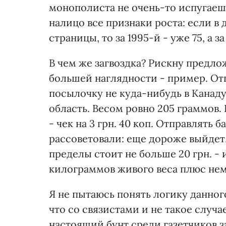
монополиста не очень-то испугаеш
налицо все признаки роста: если в 
страницы, то за 1995-й - уже 75, а за
В чем же загвоздка? Рискну предло
большей наглядности - пример. От
посылочку не куда-нибудь в Канад
область. Весом ровно 205 граммов. 
- чек на 3 грн. 40 коп. Отправлять
рассоветовали: еще дороже выйдет
пределы стоит не больше 20 грн. - и
килограммов живого веса плюс не
Я не пытаюсь понять логику данно
что со связистами и не такое случ
настоящий бунт среди газетчиков з