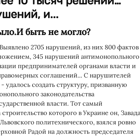
ее 10 тысяч решений…
шений, и...
ыло.И быть не могло?
Выявлено 2705 нарушений, из них 800 фактов
ложением, 345 нарушений антимонопольного
нации предпринимателей органами власти и
правомерных соглашений... C нарушителей
 - удалось создать структуру, призванную
онопольного законодательства
ударственной власти. Тот самый
строительство которого в Украине он, Завад
Львовского политехнического, взялся ровно
 Верховной Радой на должность председателя