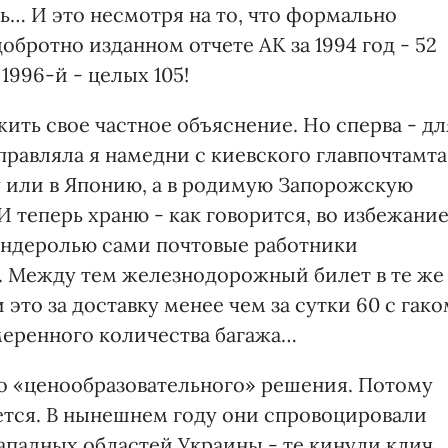
ь… И это несмотря на то, что формально
добротно изданном отчете АК за 1994 год - 52
 1996-й - целых 105!
жить свое частное объяснение. Но сперва - дл
правляла я намедни с киевского главпочтамта
у или в Японию, а в родимую Запорожскую
И теперь храню - как говорится, во избежани
 бандеролью сами почтовые работники
. Между тем железнодорожный билет в те же
 это за доставку менее чем за сутки 60 с гак
меренного количества багажа…
го «ценообразовательного» решения. Потому
ается. В нынешнем году они спровоцировали
ападных областей Украины - те кинули клич