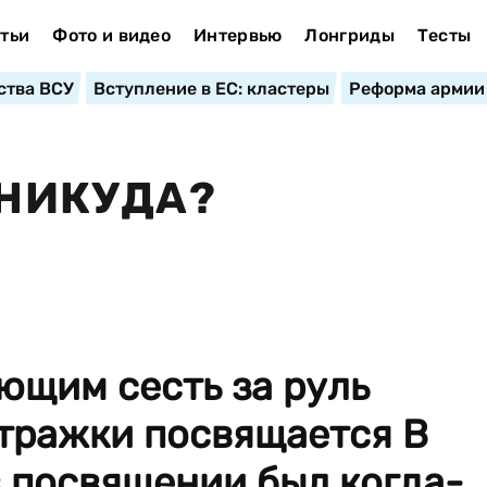
тьи
Фото и видео
Интервью
Лонгриды
Тесты
ства ВСУ
Вступление в ЕС: кластеры
Реформа армии
 НИКУДА?
ющим сесть за руль
тражки посвящается В
 посвящении был когда-