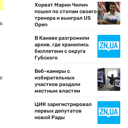
Хорват Марин Чилич
пошел по стопам своего
тренера и выиграл US
я
Open
В Каневе разгромили
архив, где хранились
бюллетени с округа
Губского
Веб-камеры с
е
избирательных
участков раздали
местным властям
ЦИК зарегистрировал
первых депутатов
новой Рады