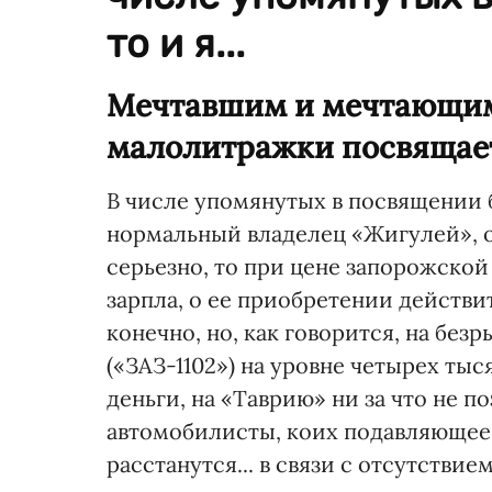
то и я...
Мечтавшим и мечтающим 
малолитражки посвящае
В числе упомянутых в посвящении б
нормальный владелец «Жигулей», о
серьезно, то при цене запорожско
зарпла, о ее приобретении действи
конечно, но, как говорится, на без
(«ЗАЗ-1102») на уровне четырех тыс
деньги, на «Таврию» ни за что не п
автомобилисты, коих подавляющее 
расстанутся... в связи с отсутствие