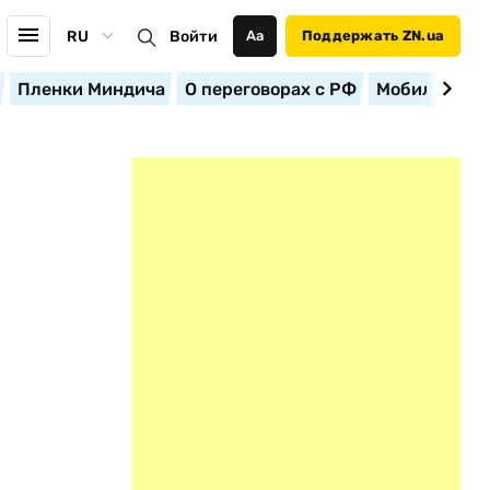
RU
Войти
Аа
Поддержать ZN.ua
Пленки Миндича
О переговорах с РФ
Мобилизация