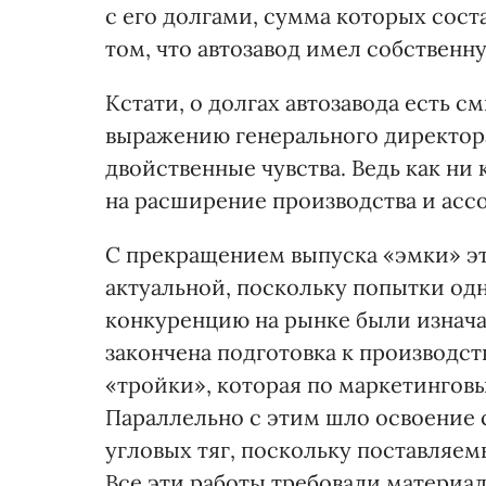
с его долгами, сумма которых соста
том, что автозавод имел собственн
Кстати, о долгах автозавода есть с
выражению генерального директора
двойственные чувства. Ведь как ни к
на расширение производства и асс
С прекращением выпуска «эмки» эта
актуальной, поскольку попытки од
конкуренцию на рынке были изначал
закончена подготовка к производст
«тройки», которая по маркетинго
Параллельно с этим шло освоение 
угловых тяг, поскольку поставляе
Все эти работы требовали материал