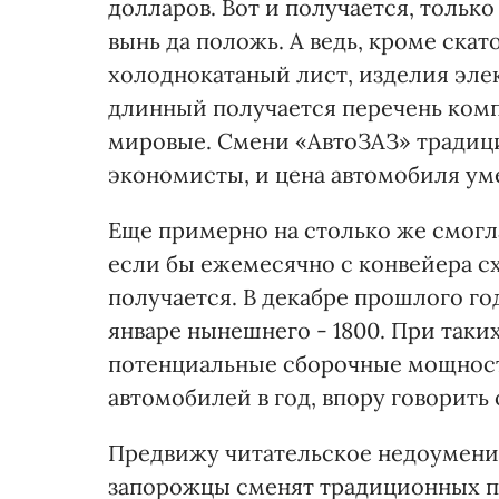
долларов. Вот и получается, тольк
вынь да положь. А ведь, кроме ска
холоднокатаный лист, изделия элек
длинный получается перечень ком
мировые. Смени «АвтоЗАЗ» традиц
экономисты, и цена автомобиля ум
Еще примерно на столько же смогл
если бы ежемесячно с конвейера сх
получается. В декабре прошлого го
январе нынешнего - 1800. При так
потенциальные сборочные мощност
автомобилей в год, впору говорить 
Предвижу читательское недоумение:
запорожцы сменят традиционных п