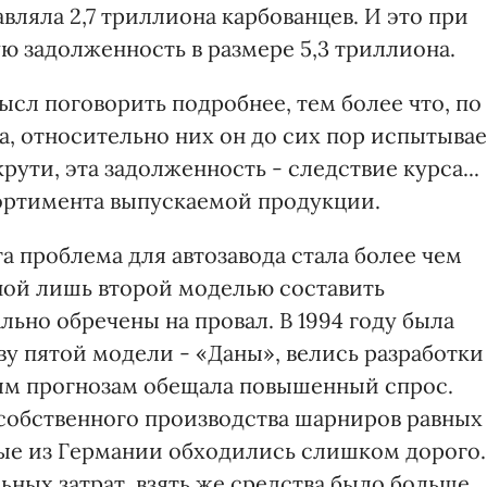
вляла 2,7 триллиона карбованцев. И это при
ую задолженность в размере 5,3 триллиона.
мысл поговорить подробнее, тем более что, по
, относительно них он до сих пор испытывае
рути, эта задолженность - следствие курса...
ортимента выпускаемой продукции.
 проблема для автозавода стала более чем
ной лишь второй моделью составить
ьно обречены на провал. В 1994 году была
ву пятой модели - «Даны», велись разработки
вым прогнозам обещала повышенный спрос.
собственного производства шарниров равных
мые из Германии обходились слишком дорого.
ьных затрат, взять же средства было больше