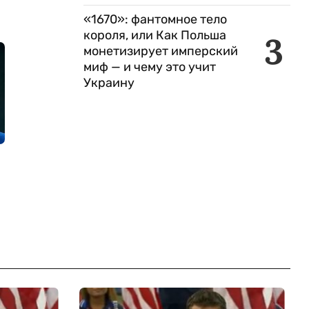
«1670»: фантомное тело
короля, или Как Польша
3
монетизирует имперский
миф — и чему это учит
Украину