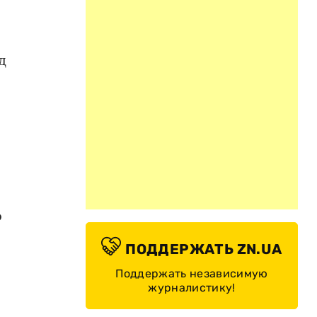
д
о
ПОДДЕРЖАТЬ ZN.UA
Поддержать независимую
журналистику!