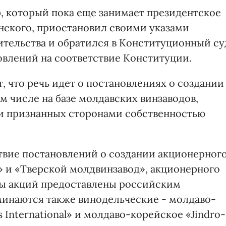
 который пока еще занимает президентское
нского, приостановил своими указами
ительства и обратился в Конституционный су
овлений на соответствие Конституции.
 что речь идет о постановлениях о создании
м числе на базе молдавских винзаводов,
и признанных сторонами собственностью
ствие постановлений о создании акционерног
 и «Тверской молдвинзавод», акционерного
ты акций предоставлены российским
оминаются также винодельческие - молдаво-
International» и молдаво-корейское «Jindro-