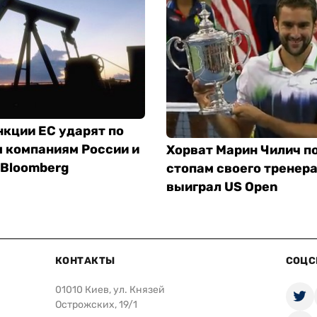
кции ЕС ударят по
 компаниям России и
Хорват Марин Чилич п
 Bloomberg
стопам своего тренера
выиграл US Open
КОНТАКТЫ
СОЦС
01010 Киев, ул. Князей
Острожских, 19/1