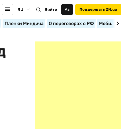
RU
Войти
Аа
Поддержать ZN.ua
Пленки Миндича
О переговорах с РФ
Мобилизация
Д