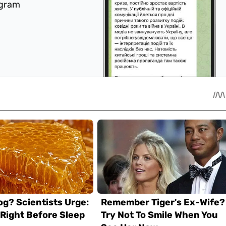
egram