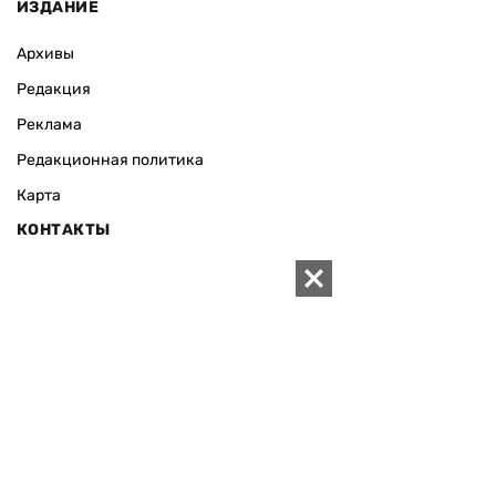
ИЗДАНИЕ
Архивы
Редакция
Реклама
Редакционная политика
Карта
КОНТАКТЫ
01010 Киев, ул. Князей Острожских, 19/1
Телефон редакции:
+380 (44) 280-04-85
Электронная почта редакции:
zn94@ukr.net
Электронная почта службы новостей:
editor@zn.ua
СОЦСЕТИ