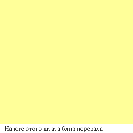
На юге этого штата близ перевала