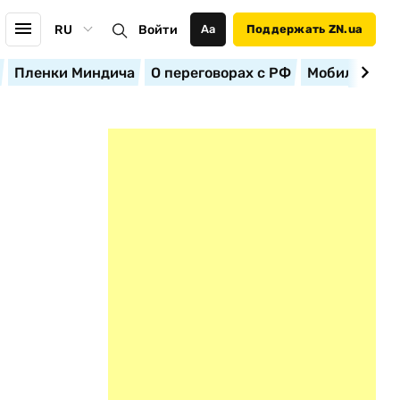
RU
Войти
Аа
Поддержать ZN.ua
Пленки Миндича
О переговорах с РФ
Мобилизация