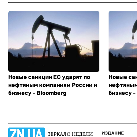
Новые санкции ЕС ударят по
Новые сан
нефтяным компаниям России и
нефтяным
бизнесу - Bloomberg
бизнесу -
ИЗДАНИЕ
ЗЕРКАЛО НЕДЕЛИ