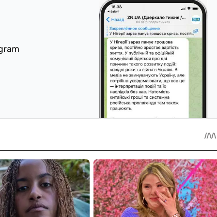
egram