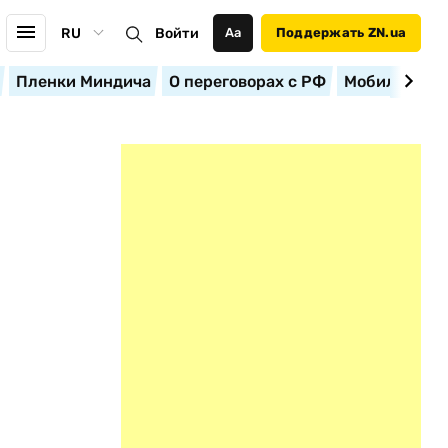
RU
Войти
Аа
Поддержать ZN.ua
Пленки Миндича
О переговорах с РФ
Мобилизация