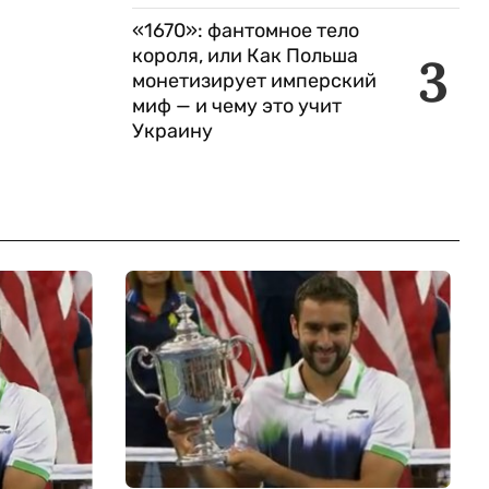
«1670»: фантомное тело
короля, или Как Польша
3
монетизирует имперский
миф — и чему это учит
Украину