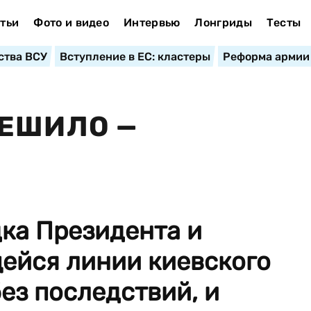
тьи
Фото и видео
Интервью
Лонгриды
Тесты
ства ВСУ
Вступление в ЕС: кластеры
Реформа армии
РЕШИЛО —
ка Президента и
ейся линии киевского
без последствий, и