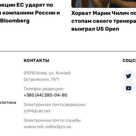
кции ЕС ударят по
 компаниям России и
Хорват Марин Чилич п
 Bloomberg
стопам своего тренера
выиграл US Open
КОНТАКТЫ
СОЦС
01010 Киев, ул. Князей
Острожских, 19/1
Телефон редакции:
+380 (44) 280-04-85
олитика
Электронная почта редакции:
zn94@ukr.net
Электронная почта службы
новостей:
editor@zn.ua