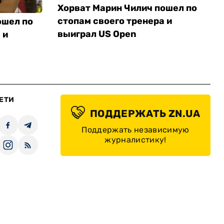
Хорват Марин Чилич пошел по
стопам своего тренера и
ошел по
выиграл US Open
 и
ЕТИ
ПОДДЕРЖАТЬ ZN.UA
Поддержать независимую
журналистику!