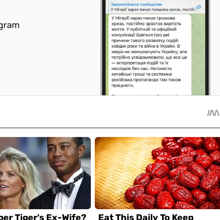
egram