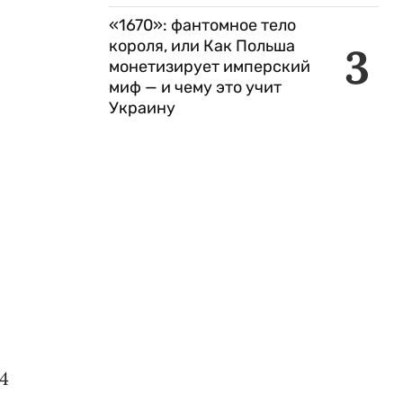
«1670»: фантомное тело
короля, или Как Польша
3
монетизирует имперский
миф — и чему это учит
Украину
4