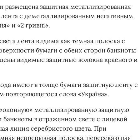
вни размещена защитная металлизированная
лента с деметаллизированным негативным
я» и «2 гривні».
вета лента видима как темная полоска с
оверхности бумаги с обеих сторон банкноты
ещены видимые защитные волокна красного и
4 года имеют в толще бумаги защитную ленту с
 повторяющегося слова «Україна».
т «оконную» металлизированную защитную
и банкноты в отраженном свете с лицевой
ная линия серебристого цвета. При
темная непрерывная полоска, пересекающая