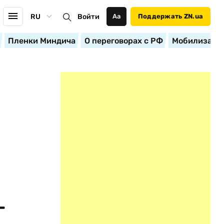
RU
Войти
Аа
Поддержать ZN.ua
Пленки Миндича
О переговорах с РФ
Мобилизация
-