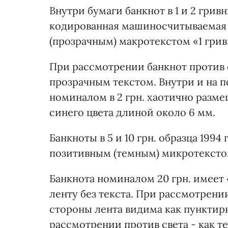
Внутри бумаги банкнот в 1 и 2 гри
кодированная машиносчитываемая 
(прозрачным) макротекстом «1 гривн
При рассмотрении банкнот против с
прозрачным текстом. Внутри и на п
номиналом в 2 грн. хаотично разм
синего цвета длиной около 6 мм.
Банкноты в 5 и 10 грн. образца 199
позитивным (темным) микротекстом
Банкнота номиналом 20 грн. имее
ленту без текста. При рассмотрени
стороны лента видима как пунктир
рассмотрении против света - как 