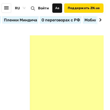
RU
Войти
Аа
Поддержать ZN.ua
Пленки Миндича
О переговорах с РФ
Мобилизация