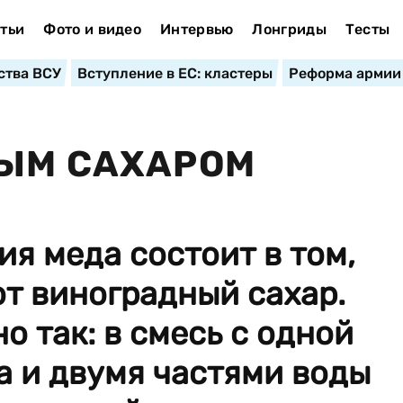
тьи
Фото и видео
Интервью
Лонгриды
Тесты
ства ВСУ
Вступление в ЕС: кластеры
Реформа армии
НЫМ САХАРОМ
я меда состоит в том,
ют виноградный сахар.
о так: в смесь с одной
да и двумя частями воды