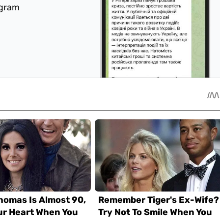
egram