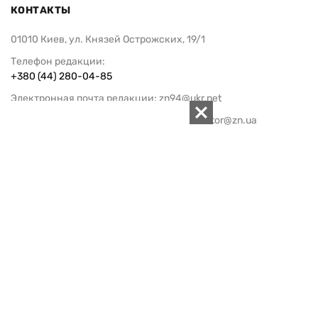
КОНТАКТЫ
01010 Киев, ул. Князей Острожских, 19/1
Телефон редакции:
+380 (44) 280-04-85
Электронная почта редакции:
zn94@ukr.net
Электронная почта службы новостей:
editor@zn.ua
СОЦСЕТИ
ПОДДЕРЖАТЬ ZN.UA
Поддержать независимую
журналистику!
ЗЕРКАЛО НЕДЕЛИ
не подводим с 1994-го года