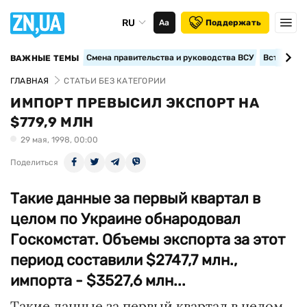
RU
Аа
Поддержать
Смена правительства и руководства ВСУ
Вступление
ВАЖНЫЕ ТЕМЫ
ГЛАВНАЯ
СТАТЬИ БЕЗ КАТЕГОРИИ
ИМПОРТ ПРЕВЫСИЛ ЭКСПОРТ НА
$779,9 МЛН
29 мая, 1998, 00:00
Поделиться
Такие данные за первый квартал в
целом по Украине обнародовал
Госкомстат. Объемы экспорта за этот
период составили $2747,7 млн.,
импорта - $3527,6 млн...
Такие данные за первый квартал в целом