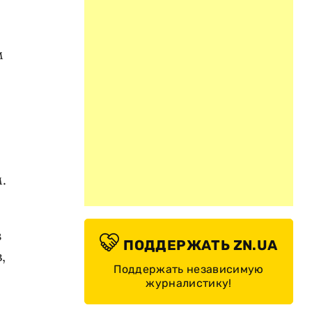
м
.
з
ПОДДЕРЖАТЬ ZN.UA
,
Поддержать независимую
журналистику!