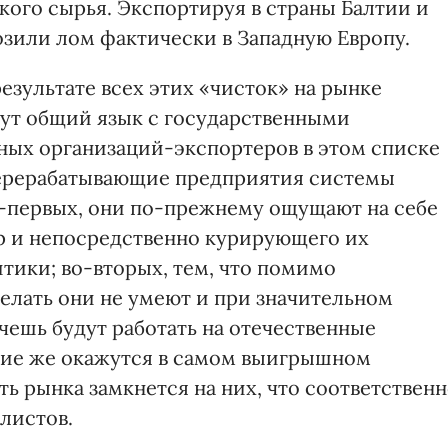
ского сырья. Экспортируя в страны Балтии и
зили лом фактически в Западную Европу.
езультате всех этих «чисток» на рынке
дут общий язык с государственными
ных организаций-экспортеров в этом списке
ерерабатывающие предприятия системы
во-первых, они по-прежнему ощущают на себе
р и непосредственно курирующего их
ики; во-вторых, тем, что помимо
елать они не умеют и при значительном
чешь будут работать на отечественные
ние же окажутся в самом выигрышном
ь рынка замкнется на них, что соответствен
олистов.