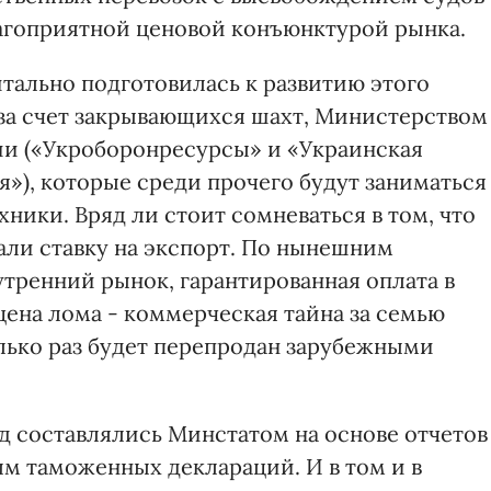
благоприятной ценовой конъюнктурой рынка.
итально подготовилась к развитию этого
за счет закрывающихся шахт, Министерством
ии («Укроборонресурсы» и «Украинская
»), которые среди прочего будут заниматься
ники. Вряд ли стоит сомневаться в том, что
али ставку на экспорт. По нынешним
утренний рынок, гарантированная оплата в
цена лома - коммерческая тайна за семью
лько раз будет перепродан зарубежными
од составлялись Минстатом на основе отчетов
ным таможенных деклараций. И в том и в