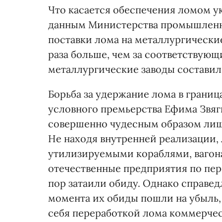
Что касается обеспечения ломом ук
данным Министерства промышленной
поставки лома на металлургические 
раза больше, чем за соответствующи
металлургические заводы составили
Борьба за удержание лома в границ
условного премьерства Ефима Звяг
совершенно чудесным образом лиши
Не находя внутренней реализации, 
утилизируемыми кораблями, ваго
отечественные предприятия по пере
пор затаили обиду. Однако справед
момента их обиды пошли на убыль,
себя переработкой лома коммерчес