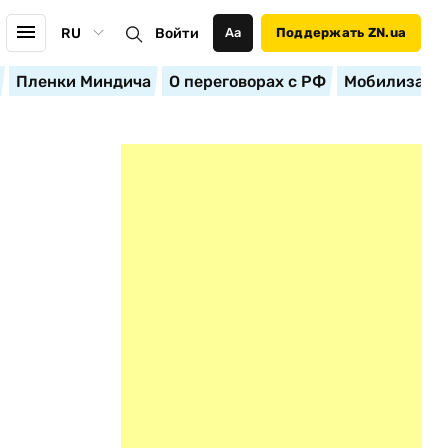
RU
Войти
Аа
Поддержать ZN.ua
Пленки Миндича
О переговорах с РФ
Мобилизация